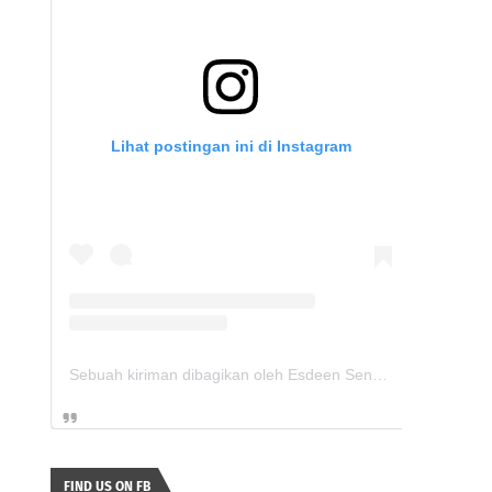
Lihat postingan ini di Instagram
Sebuah kiriman dibagikan oleh Esdeen Sengidua (@sdn.sengi2)
FIND US ON FB