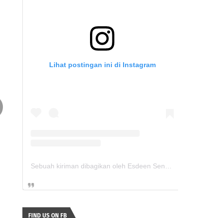
Lihat postingan ini di Instagram
Sebuah kiriman dibagikan oleh Esdeen Sengidua (@sdn.sengi2)
FIND US ON FB